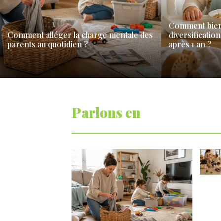
Comment bien
Comment alléger la charge mentale des
diversificatio
parents au quotidien ?
après 1 an ?
Entre les trajets, les devoirs, les repas et
Le premier annive
l’entretien de la maison, l’organisation du quotidien
tournant dans so
mobilise une part…
étape soulève so
Parlons en
I
l
sav
cuisin