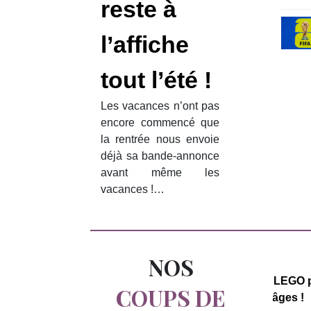
reste à
l’affiche
tout l’été !
Les vacances n’ont pas
encore commencé que
la rentrée nous envoie
déjà sa bande-annonce
avant même les
vacances !…
NOS
e
Quel cadeau offrir à une
Une sélection LEGO 
COUPS DE
r
femme enceinte pour une
tous les âges !