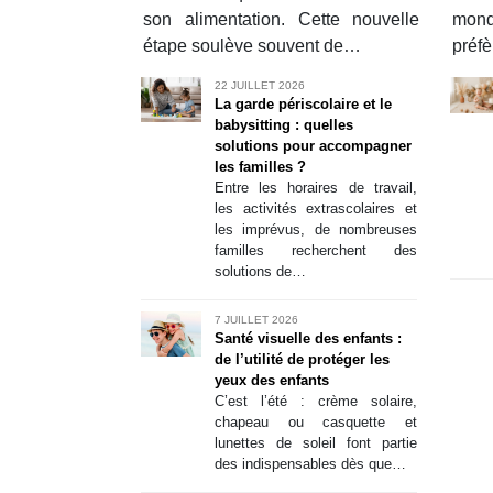
enfants de…
des restrictions de
ns n’est
son alimentation. Cette nouvelle
mond
d’éloignement
s simple.
pendant presque 15
étape soulève souvent de…
préf
mois,…
nt,
22 JUILLET 2026
ysique ou
La garde périscolaire et le
age…
babysitting : quelles
solutions pour accompagner
les familles ?
Entre les horaires de travail,
les activités extrascolaires et
les imprévus, de nombreuses
familles recherchent des
solutions de…
Kidy
7 JUILLET 2026
Santé visuelle des enfants :
gamme
de l’utilité de protéger les
non c
yeux des enfants
qui fai
C’est l’été : crème solaire,
Depui
chapeau ou casquette et
marque c
lunettes de soleil font partie
pour les
des indispensables dès que…
à 10 