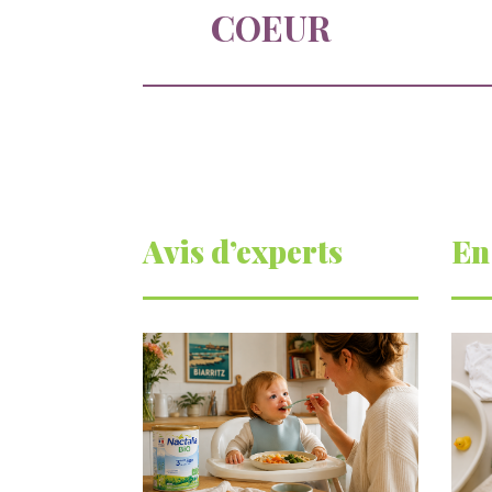
surprise inoubliable ?
COEUR
Avis d’experts
En
Une loutre en
Pet
peluche pour les
devien
Les jeux
enfants, un
const
animal qui
vérita
change des
d’appre
grands
permet 
d’explore
classiques !
compr
Les peluches quelles
s’appr