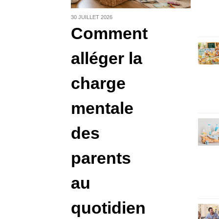
e
30 JUILLET 2026
Les l
Comment
un 
fonda
une a
alléger la
équil
l’enfan
leur r
charge
mentale
des
parents
au
quotidien