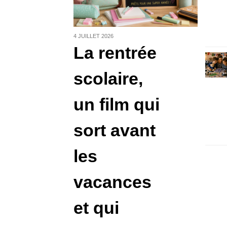
idée
cha
œufs
4 JUILLET 2026
en
La rentrée
Chocol
prix, 
et idé
scolaire,
voic
orga
un film qui
chass
magiq
sort avant
les
vacances
et qui