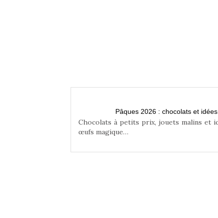
n famille
Pâques 2026 : chocolats et idée
niser une chasse aux
Chocolats à petits prix, jouets malins et 
œufs magique…