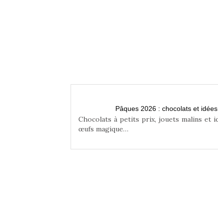
n famille
Pâques 2026 : chocolats et idée
niser une chasse aux
Chocolats à petits prix, jouets malins et 
œufs magique…