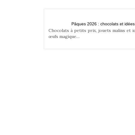
n famille
Pâques 2026 : chocolats et idée
niser une chasse aux
Chocolats à petits prix, jouets malins et 
œufs magique…