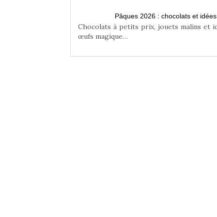
n famille
Pâques 2026 : chocolats et idée
niser une chasse aux
Chocolats à petits prix, jouets malins et 
œufs magique…