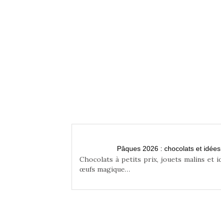
n famille
Pâques 2026 : chocolats et idée
niser une chasse aux
Chocolats à petits prix, jouets malins et 
œufs magique…