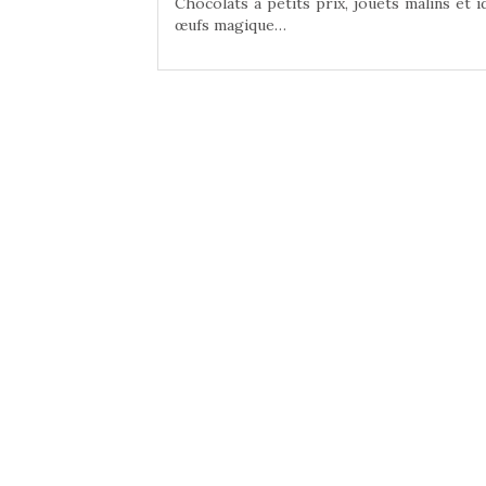
niser une chasse aux
Chocolats à petits prix, jouets malins et 
œufs magique…