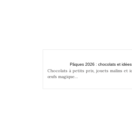
n famille
Pâques 2026 : chocolats et idée
niser une chasse aux
Chocolats à petits prix, jouets malins et 
œufs magique…